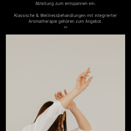
Abteilung zum entspannen ein.
Klassische & Wellnessbehandlungen mit integrierter
Aromatherapie
gehören zum Angebot.
>>